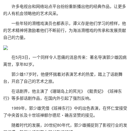
许多电视台和网络站点平台纷纷重新播出他的经典作品，让更多
的人有机会领略他的艺术风采。
一些年轻的滑稽戏演员也都表示，谭义存是他们学习的榜样，他
的艺术精神将激励着他们不断前行，为海派滑稽戏的传承和发展贡献
自己的力量。
在5月3日，一个同样令人悲痛的消息传来：著名导演郭少雄因病
离世，享年82岁。
郭少雄17岁时，他便怀揣着对表演艺术的热爱，踏上了话剧舞
台，开启了自己的艺术之旅。
在话剧界，他主演了《珊瑚岛上的死光》《懿贵妃》《班禅东
行》等多部话剧作品，在国内外引起了强烈反响。
1989年，郭少雄凭借《班禅东行》中的出色表演，在怀仁堂接受
了中央首长及十世班禅额尔德尼・确吉坚赞的接见。
随着时代的发展，20世纪80年代，郭少雄捕捉到了影视行业的发