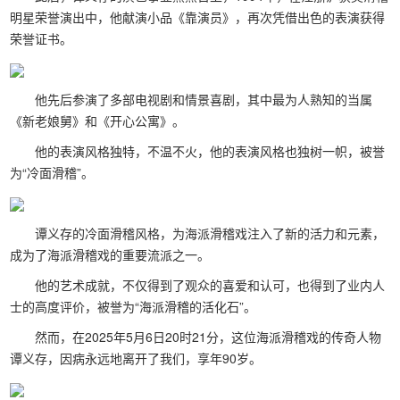
明星荣誉演出中，他献演小品《靠演员》，再次凭借出色的表演获得
荣誉证书。
他先后参演了多部电视剧和情景喜剧，其中最为人熟知的当属
《新老娘舅》和《开心公寓》。
他的表演风格独特，不温不火，他的表演风格也独树一帜，被誉
为“冷面滑稽”。
谭义存的冷面滑稽风格，为海派滑稽戏注入了新的活力和元素，
成为了海派滑稽戏的重要流派之一。
他的艺术成就，不仅得到了观众的喜爱和认可，也得到了业内人
士的高度评价，被誉为“海派滑稽的活化石”。
然而，在2025年5月6日20时21分，这位海派滑稽戏的传奇人物
谭义存，因病永远地离开了我们，享年90岁。