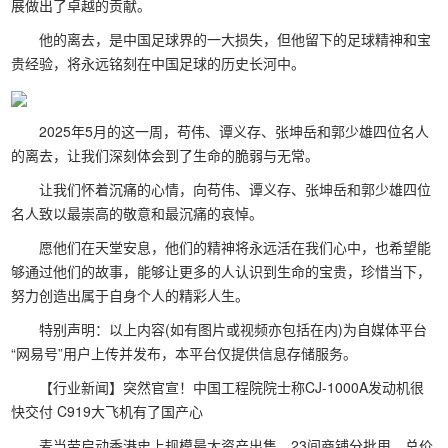
展做出了卓越的贡献。
他的离去，是中国足球界的一大损失，但他留下的足球精神和宝
贵经验，将永远铭刻在中国足球的历史长河中。
2025年5月的这一周，苟伟、谭义存、张坤岳和郭少雄四位名人
的离去，让我们深刻体会到了生命的脆弱与无常。
让我们怀着沉痛的心情，向苟伟、谭义存、张坤岳和郭少雄四位
名人致以最崇高的敬意和最沉痛的哀悼。
愿他们在天堂安息，他们的精神将永远活在我们心中，也希望能
够通过他们的故事，能够让更多的人认识到生命的宝贵，珍惜当下，
努力创造出属于自身个人的精彩人生。
特别声明：以上内容(如有图片或视频亦包括在内)为自媒体平台
“网易号”用户上传并发布，本平台仅提供信息存储服务。
【行业新闻】突然官宣！中国工程院院士称CJ-1000A发动机很
快交付 C919大飞机有了国产心
麦当劳启动香港史上规模最大资产出售，23间商铺分批甩，总价