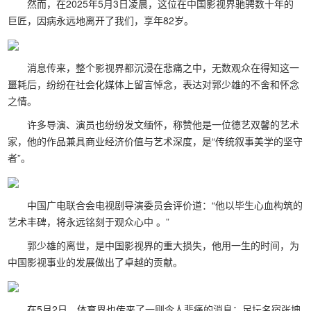
然而，在2025年5月3日凌晨，这位在中国影视界驰骋数十年的
巨匠，因病永远地离开了我们，享年82岁。
消息传来，整个影视界都沉浸在悲痛之中，无数观众在得知这一
噩耗后，纷纷在社会化媒体上留言悼念，表达对郭少雄的不舍和怀念
之情。
许多导演、演员也纷纷发文缅怀，称赞他是一位德艺双馨的艺术
家，他的作品兼具商业经济价值与艺术深度，是“传统叙事美学的坚守
者”。
中国广电联合会电视剧导演委员会评价道：“他以毕生心血构筑的
艺术丰碑，将永远铭刻于观众心中 。”
郭少雄的离世，是中国影视界的重大损失，他用一生的时间，为
中国影视事业的发展做出了卓越的贡献。
在5月2日，体育界也传来了一则令人悲痛的消息：足坛名宿张坤