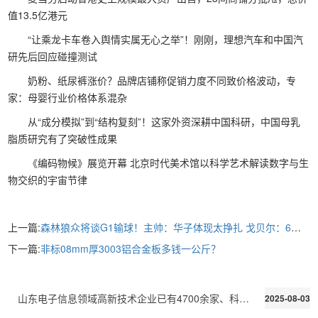
值13.5亿港元
“让乘龙卡车卷入舆情实属无心之举”！刚刚，理想汽车和中国汽
研先后回应碰撞测试
奶粉、纸尿裤涨价？品牌店铺称促销力度不同致价格波动，专
家：母婴行业价格体系混杂
从“成分模拟”到“结构复刻”！这家外资深耕中国科研，中国母乳
脂质研究有了突破性成果
《编码物候》展览开幕 北京时代美术馆以科学艺术解读数字与生
物交织的宇宙节律
上一篇:
森林狼众将谈G1输球！主帅：华子体现太挣扎 戈贝尔：6天没竞赛了
下一篇:
非标08mm厚3003铝合金板多钱一公斤？
山东电子信息领域高新技术企业已有4700余家、科技型中小企业达8800余家
2025-08-03