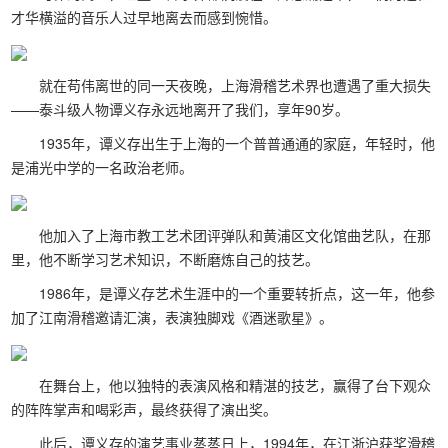
才华横溢的音乐人过早地离去而感到惋惜。
就在苟伟离世的同一天夜晚，上海滑稽艺术界也遭遇了重大损失
——泰斗级人物谭义存永远地离开了我们，享年90岁。
1935年，谭义存出生于上海的一个普普通通的家庭，年轻时，他
是浦光中学的一名政治老师。
他加入了上海市教工艺术团评弹队和黄浦区文化馆曲艺队，在那
里，他不断学习艺术知识，不断磨炼自己的技艺。
1986年，是谭义存艺术生涯中的一个重要转折点，这一年，他参
加了江南滑稽邀请汇演，表演独脚戏《酒迷歌星》。
在舞台上，他以独特的表演风格和精湛的技艺，赢得了台下观众
的阵阵掌声和喝彩声，最终获得了演出奖。
此后，谭义存的演艺事业蒸蒸日上，1994年，在江浙沪获奖滑稽